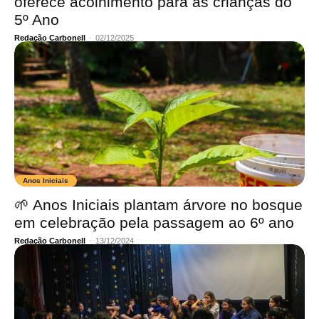
oferece acolhimento para as crianças do
5º Ano
Redação Carbonell
-
02/12/2025
Anos Iniciais
🌱 Anos Iniciais plantam árvore no bosque
em celebração pela passagem ao 6º ano
Redação Carbonell
-
13/12/2024