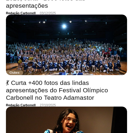
apresentações
Redação Carbonell
-
03/12/2025
Clubes
💃 Curta +400 fotos das lindas
apresentações do Festival Olímpico
Carbonell no Teatro Adamastor
Redação Carbonell
-
27/10/2025