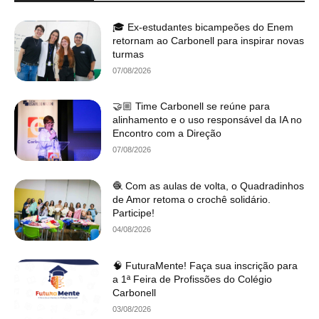
🎓 Ex-estudantes bicampeões do Enem
retornam ao Carbonell para inspirar novas
turmas
07/08/2026
🤝🏼 Time Carbonell se reúne para
alinhamento e o uso responsável da IA no
Encontro com a Direção
07/08/2026
🧶 Com as aulas de volta, o Quadradinhos
de Amor retoma o crochê solidário.
Participe!
04/08/2026
🧠 FuturaMente! Faça sua inscrição para
a 1ª Feira de Profissões do Colégio
Carbonell
03/08/2026