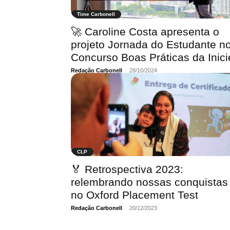
Time Carbonell
🚀 Caroline Costa apresenta o
projeto Jornada do Estudante n
Concurso Boas Práticas da Inici
Redação Carbonell
-
28/10/2024
CLP
🏅 Retrospectiva 2023:
relembrando nossas conquistas
no Oxford Placement Test
Redação Carbonell
-
20/12/2023