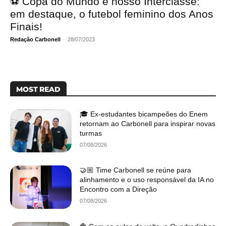
⚽ Copa do Mundo e nosso Interclasse:
em destaque, o futebol feminino dos Anos
Finais!
Redação Carbonell
-
28/07/2023
MOST READ
🎓 Ex-estudantes bicampeões do Enem
retornam ao Carbonell para inspirar novas
turmas
07/08/2026
🤝🏼 Time Carbonell se reúne para
alinhamento e o uso responsável da IA no
Encontro com a Direção
07/08/2026