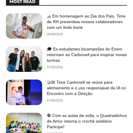
MOST READ
🧢 Em homenagem ao Dia dos Pais, Time
de RH presenteia nossos colaboradores
com um lindo boné
09/08/2026
🎓 Ex-estudantes bicampeões do Enem
retornam ao Carbonell para inspirar novas
turmas
07/08/2026
🤝🏼 Time Carbonell se reúne para
alinhamento e o uso responsável da IA no
Encontro com a Direção
07/08/2026
🧶 Com as aulas de volta, o Quadradinhos
de Amor retoma o crochê solidário.
Participe!