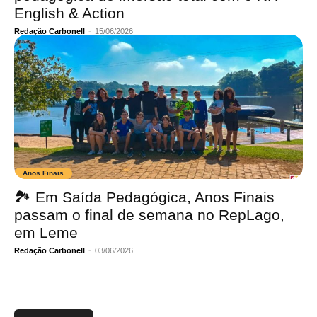
English & Action
Redação Carbonell
-
15/06/2026
Anos Finais
🏞️ Em Saída Pedagógica, Anos Finais
passam o final de semana no RepLago,
em Leme
Redação Carbonell
-
03/06/2026