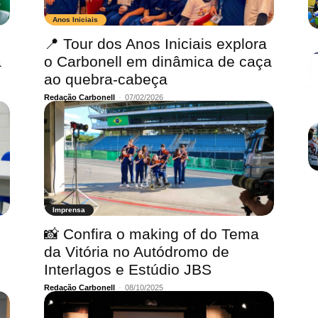
Anos Iniciais
📍 Tour dos Anos Iniciais explora
a
o Carbonell em dinâmica de caça
ao quebra-cabeça
Redação Carbonell
-
07/02/2026
Imprensa
📸 Confira o making of do Tema
da Vitória no Autódromo de
Interlagos e Estúdio JBS
Redação Carbonell
-
08/10/2025