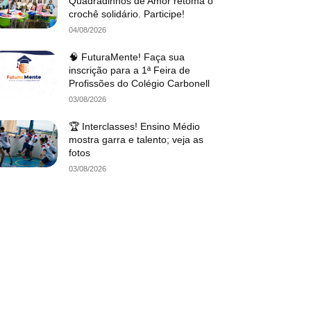
Quadradinhos de Amor retoma o
crochê solidário. Participe!
04/08/2026
🧠 FuturaMente! Faça sua
inscrição para a 1ª Feira de
Profissões do Colégio Carbonell
03/08/2026
🏆 Interclasses! Ensino Médio
mostra garra e talento; veja as
fotos
03/08/2026