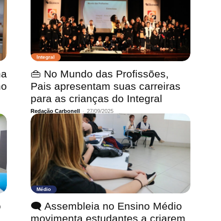
Integral
na
👜 No Mundo das Profissões,
no
Pais apresentam suas carreiras
para as crianças do Integral
Redação Carbonell
-
27/09/2025
Médio
o
🗨 Assembleia no Ensino Médio
movimenta estudantes a criarem