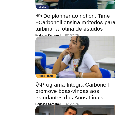
Médio
✍️ Do planner ao notion, Time
+Carbonell ensina métodos par
turbinar a rotina de estudos
Redação Carbonell
-
18/03/2026
Anos Finais
🚀Programa Integra Carbonell
promove boas-vindas aos
estudantes dos Anos Finais
Redação Carbonell
-
06/02/2026