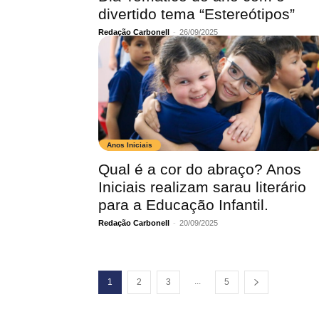
divertido tema “Estereótipos”
Redação Carbonell
-
26/09/2025
Anos Iniciais
Qual é a cor do abraço? Anos
Iniciais realizam sarau literário
para a Educação Infantil.
Redação Carbonell
-
20/09/2025
...
1
2
3
5