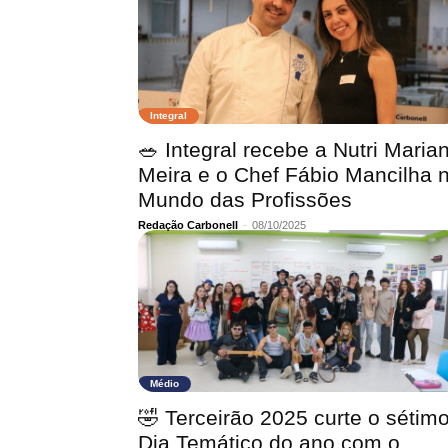
Integral
🥗 Integral recebe a Nutri Maria
Meira e o Chef Fábio Mancilha 
Mundo das Profissões
Redação Carbonell
-
08/10/2025
Médio
🤣 Terceirão 2025 curte o sétim
Dia Temático do ano com o