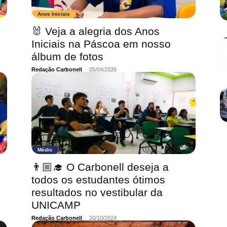
Anos Iniciais
🐰 Veja a alegria dos Anos
Iniciais na Páscoa em nosso
álbum de fotos
Redação Carbonell
-
05/04/2026
Médio
👨🏼‍🎓 O Carbonell deseja a
todos os estudantes ótimos
resultados no vestibular da
UNICAMP
Redação Carbonell
-
20/10/2024