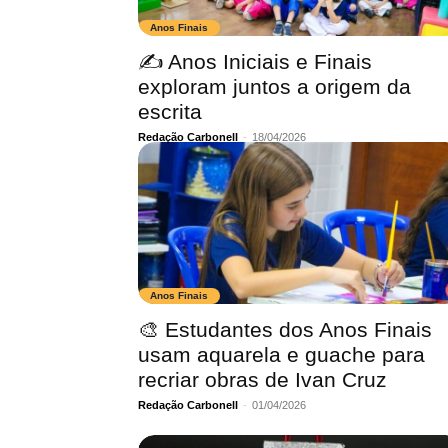
Anos Finais
✍ Anos Iniciais e Finais
exploram juntos a origem da
escrita
Redação Carbonell
-
18/04/2026
Anos Finais
🎨 Estudantes dos Anos Finais
usam aquarela e guache para
recriar obras de Ivan Cruz
Redação Carbonell
-
01/04/2026