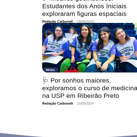
Estudantes dos Anos Iniciais
exploraram figuras espaciais
Redação Carbonell
-
28/08/2024
Médio
🩺 Por sonhos maiores,
exploramos o curso de medicin
na USP em Ribeirão Preto
Redação Carbonell
-
10/05/2024