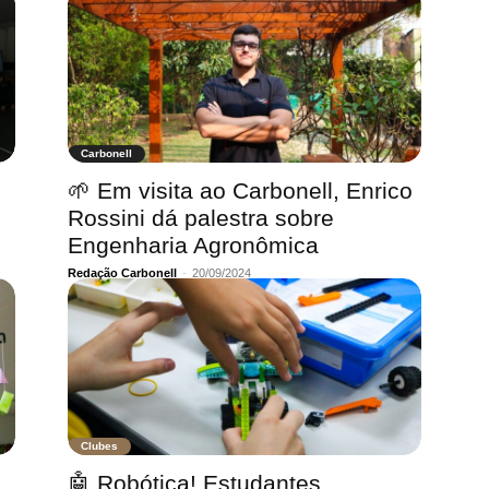
Carbonell
🌱 Em visita ao Carbonell, Enrico
Rossini dá palestra sobre
Engenharia Agronômica
Redação Carbonell
-
20/09/2024
Clubes
🤖 Robótica! Estudantes