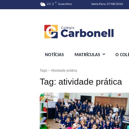
C
23.2
Guarulhos
Sexta-Feira, 07/08/2026.
NOTÍCIAS
MATRÍCULAS
O COL
Tags
Atividade prática
Tag:
atividade prática