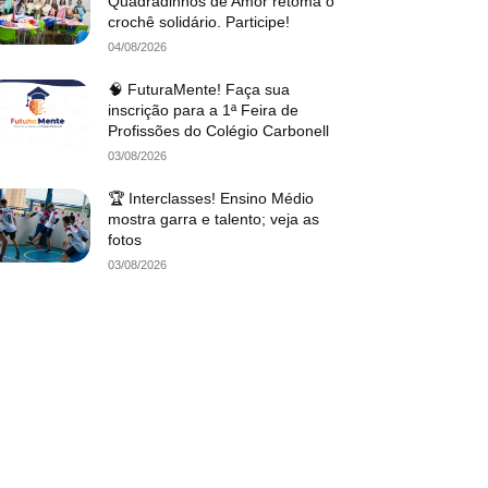
Quadradinhos de Amor retoma o
crochê solidário. Participe!
04/08/2026
🧠 FuturaMente! Faça sua
inscrição para a 1ª Feira de
Profissões do Colégio Carbonell
03/08/2026
🏆 Interclasses! Ensino Médio
mostra garra e talento; veja as
fotos
03/08/2026