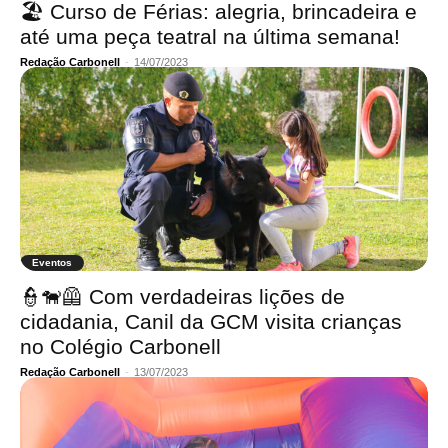
🏖️ Curso de Férias: alegria, brincadeira e
até uma peça teatral na última semana!
Redação Carbonell
-
14/07/2023
Eventos
👮🐕‍🦺 Com verdadeiras lições de
cidadania, Canil da GCM visita crianças
no Colégio Carbonell
Redação Carbonell
-
13/07/2023