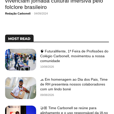
vivenciam jornada cultural imersiva pelo
folclore brasileiro
Redação Carbonell
-
04/09/2024
MOST READ
🧠 FuturaMente, 1ª Feira de Profissões do
Colégio Carbonell, movimentou a nossa
comunidade
10/08/2026
🧢 Em homenagem ao Dia dos Pais, Time
de RH presenteia nossos colaboradores
com um lindo boné
09/08/2026
🤝🏼 Time Carbonell se reúne para
alinhamento e o uso responsável da IA no