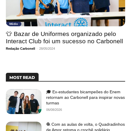
Médio
👕 Bazar de Uniformes organizado pelo
Interact Club foi um sucesso no Carbonell
Redação Carbonell
-
28/05/2024
MOST READ
🎓 Ex-estudantes bicampeões do Enem
retornam ao Carbonell para inspirar novas
turmas
06/08/2026
🧶 Com as aulas de volta, o Quadradinhos
de Amor retoma o crochê solidário.