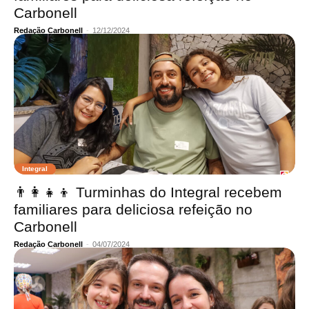
Carbonell
Redação Carbonell
-
12/12/2024
Integral
👨‍👩‍👧‍👦 Turminhas do Integral recebem
familiares para deliciosa refeição no
Carbonell
Redação Carbonell
-
04/07/2024