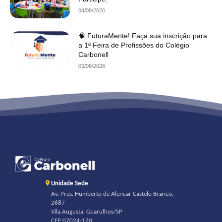
04/08/2026
🧠 FuturaMente! Faça sua inscrição para
a 1ª Feira de Profissões do Colégio
Carbonell
03/08/2026
Unidade Sede
Av. Pres. Humberto de Alencar Castelo Branco,
2687
Vila Augusta, Guarulhos/SP
CEP 07024-170