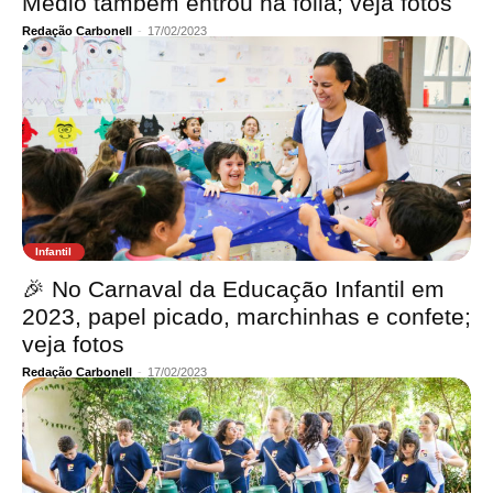
Médio também entrou na folia; veja fotos
Redação Carbonell
-
17/02/2023
Infantil
🎉 No Carnaval da Educação Infantil em
2023, papel picado, marchinhas e confete;
veja fotos
Redação Carbonell
-
17/02/2023