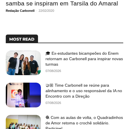
samba se inspiram em Tarsila do Amaral
Redação Carbonell
-
22/02/2020
MOST READ
🎓 Ex-estudantes bicampeões do Enem
retornam ao Carbonell para inspirar novas
turmas
07/08/2026
🤝🏼 Time Carbonell se reúne para
alinhamento e o uso responsável da IA no
Encontro com a Direção
07/08/2026
🧶 Com as aulas de volta, o Quadradinhos
de Amor retoma o crochê solidário.
Participe!