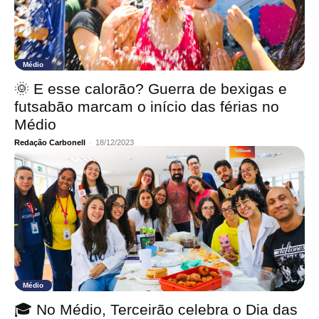
Médio
🌞 E esse calorão? Guerra de bexigas e
futsabão marcam o início das férias no
Médio
Redação Carbonell
-
18/12/2023
Médio
🎓 No Médio, Terceirão celebra o Dia das