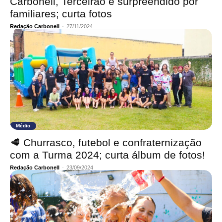
Carbonell, Terceirão é surpreendido por
familiares; curta fotos
Redação Carbonell
-
27/11/2024
Médio
🥩 Churrasco, futebol e confraternização
com a Turma 2024; curta álbum de fotos!
Redação Carbonell
-
23/09/2024