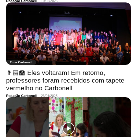
Redação Carbonell
-
10/02/2025
Time Carbonell
👨🏻‍🏫 Eles voltaram! Em retorno,
professores foram recebidos com tapete
vermelho no Carbonell
Redação Carbonell
-
23/01/2025