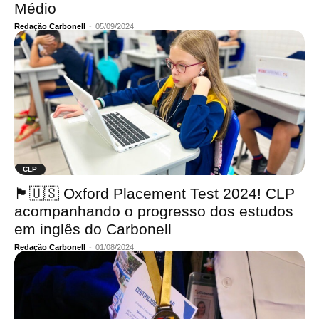
Médio
Redação Carbonell
-
05/09/2024
CLP
🏴󠁧󠁢󠁥󠁮󠁧󠁿🇺🇸 Oxford Placement Test 2024! CLP
acompanhando o progresso dos estudos
em inglês do Carbonell
Redação Carbonell
-
01/08/2024