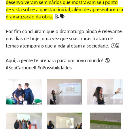
desenvolveram seminários que mostravam seu ponto
de vista sobre a questão inicial, além de apresentarem a
dramatização da obra.
📝🗣
Por fim concluíram que o dramaturgo ainda é relevante
nos dias de hoje, uma vez que suas obras tratam de
temas atemporais que ainda afetam a sociedade. 🕑⌛
Aqui, a gente te prepara para um novo mundo! 🌎
#SouCarbonell #nPossibilidades