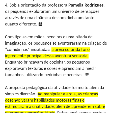
4. Sob a orientação da professora
Pamella Rodrigues
,
os pequenos exploraram um universo de sensações
através de uma dinâmica de comidinha um tanto
quanto diferente. 🏫
Com tigelas em mãos, peneiras e uma pitada de
imaginação, os pequenos se aventuraram na criação de
“comidinhas” inusitadas:
a areia colorida foi o
ingrediente principal dessa aventura sensorial
.
Enquanto brincavam de cozinhar, os pequenos
exploravam texturas e cores e aprendiam a medir
tamanhos, utilizando pedrinhas e peneiras. 💬
A proposta pedagógica da atividade foi muito além da
simples diversão.
Ao manipular a areia, as crianças
desenvolveram habilidades motoras finas e
estimularam a criatividade, além de aprenderem sobre