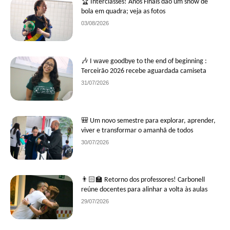
🏆 Interclasses! Anos Finais dão um show de
bola em quadra; veja as fotos
03/08/2026
🎶 I wave goodbye to the end of beginning :
Terceirão 2026 recebe aguardada camiseta
31/07/2026
🎒 Um novo semestre para explorar, aprender,
viver e transformar o amanhã de todos
30/07/2026
👨🏻‍🏫 Retorno dos professores! Carbonell
reúne docentes para alinhar a volta às aulas
29/07/2026