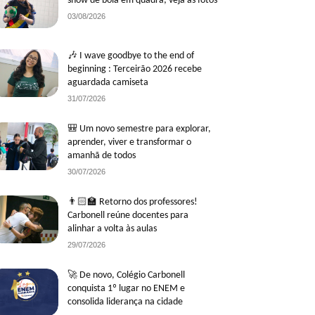
show de bola em quadra; veja as fotos
03/08/2026
🎶 I wave goodbye to the end of
beginning : Terceirão 2026 recebe
aguardada camiseta
31/07/2026
🎒 Um novo semestre para explorar,
aprender, viver e transformar o
amanhã de todos
30/07/2026
👨🏻‍🏫 Retorno dos professores!
Carbonell reúne docentes para
alinhar a volta às aulas
29/07/2026
🚀 De novo, Colégio Carbonell
conquista 1º lugar no ENEM e
consolida liderança na cidade