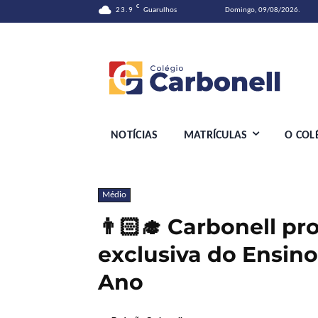
C
23.9
Guarulhos
Domingo, 09/08/2026.
NOTÍCIAS
MATRÍCULAS
O COL
Médio
👨🏻‍🎓 Carbonell 
exclusiva do Ensino
Ano