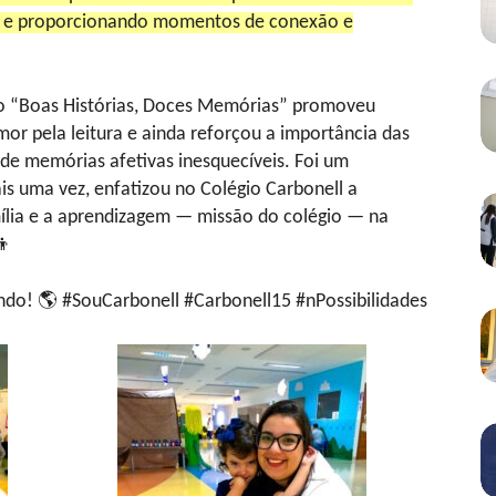
ços e proporcionando momentos de conexão e
to “Boas Histórias, Doces Memórias” promoveu
mor pela leitura e ainda reforçou a importância das
de memórias afetivas inesquecíveis. Foi um
is uma vez, enfatizou no Colégio Carbonell a
amília e a aprendizagem — missão do colégio — na
👦
ndo! 🌎 #SouCarbonell #Carbonell15 #nPossibilidades