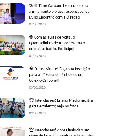
🤝🏼 Time Carbonell se reúne para
alinhamento e o uso responsável da
IA no Encontro com a Direção
07/08/2026
🧶 Com as aulas de volta, o
Quadradinhos de Amor retoma o
crochê solidário. Participe!
04/08/2026
🧠 FuturaMente! Faça sua inscrição
para a 1ª Feira de Profissões do
Colégio Carbonell
03/08/2026
🏆 Interclasses! Ensino Médio mostra
garra e talento; veja as fotos
03/08/2026
🏆 Interclasses! Anos Finais dão um