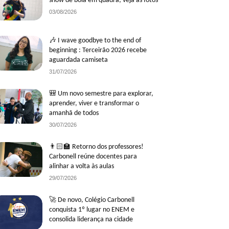
show de bola em quadra; veja as fotos
03/08/2026
🎶 I wave goodbye to the end of
beginning : Terceirão 2026 recebe
aguardada camiseta
31/07/2026
🎒 Um novo semestre para explorar,
aprender, viver e transformar o
amanhã de todos
30/07/2026
👨🏻‍🏫 Retorno dos professores!
Carbonell reúne docentes para
alinhar a volta às aulas
29/07/2026
🚀 De novo, Colégio Carbonell
conquista 1º lugar no ENEM e
consolida liderança na cidade