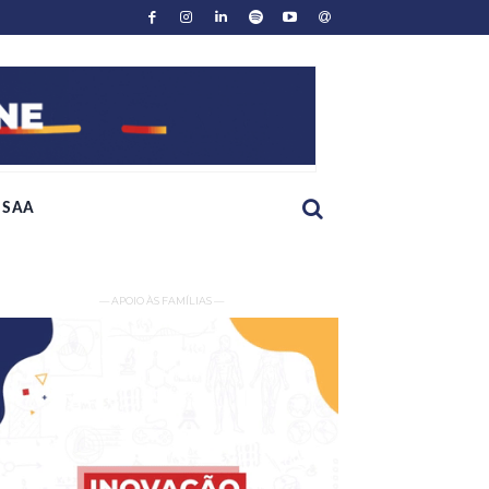
SAA
— APOIO ÀS FAMÍLIAS —