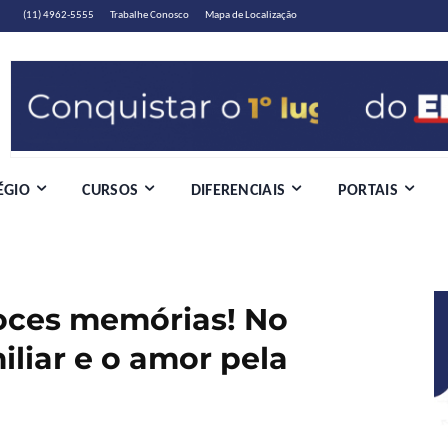
(11) 4962-5555
Trabalhe Conosco
Mapa de Localização
ÉGIO
CURSOS
DIFERENCIAIS
PORTAIS
doces memórias! No
miliar e o amor pela