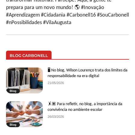
transformar histórias. Participe! Aqui, a gente te
prepara para um novo mundo! 🌎 #Inovação
#Aprendizagem #Cidadania #Carbonell16 #SouCarbonell
#nPossibilidades #VilaAugusta
BLOG CARBONELL
🖥 No blog, Wilson Lourenço trata dos limites da
responsabilidade na era digital
21/05/2026
Blog
🤸🏽 Para refletir, no blog, a importância da
convivência no ambiente escolar
26/03/2026
Blog