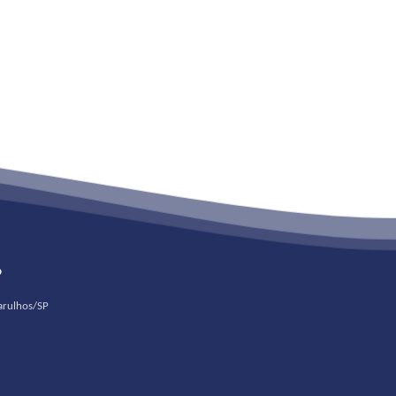
o
uarulhos/SP