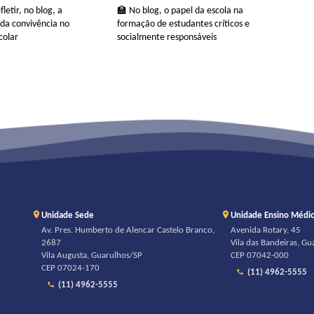
letir, no blog, a
🏫 No blog, o papel da escola na
da convivência no
formação de estudantes críticos e
colar
socialmente responsáveis
Unidade Sede
Unidade Ensino Médi
Av. Pres. Humberto de Alencar Castelo Branco,
Avenida Rotary, 45
2687
Vila das Bandeiras, G
Vila Augusta, Guarulhos/SP
CEP 07042-000
CEP 07024-170
(11) 4962-5555
(11) 4962-5555