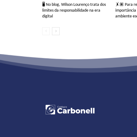
🖥 No blog, Wilson Lourenço trata dos
🤸🏽 Para ref
limites da responsabilidade na era
importância 
digital
ambiente es