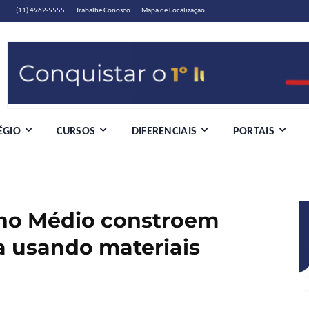
(11) 4962-5555
Trabalhe Conosco
Mapa de Localização
ÉGIO
CURSOS
DIFERENCIAIS
PORTAIS
ino Médio constroem
a usando materiais