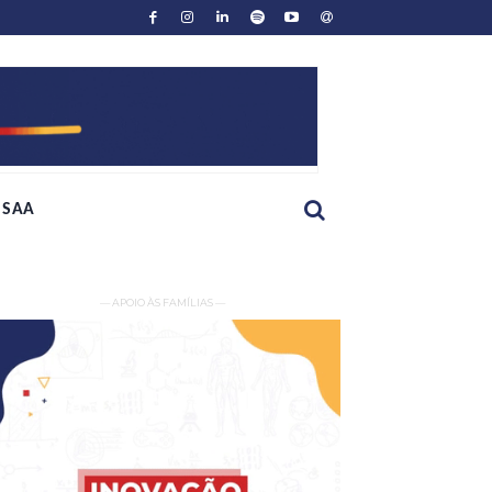
SAA
— APOIO ÀS FAMÍLIAS —