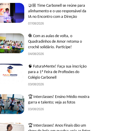
🤝🏼 Time Carbonell se reúne para
alinhamento e o uso responsável da
IA no Encontro com a Direção
07/08/2026
🧶 Com as aulas de volta, o
Quadradinhos de Amor retoma o
crochê solidário. Participe!
04/08/2026
🧠 FuturaMente! Faça sua inscrição
para a 1ª Feira de Profissões do
Colégio Carbonell
03/08/2026
🏆 Interclasses! Ensino Médio mostra
garra e talento; veja as fotos
03/08/2026
🏆 Interclasses! Anos Finais dão um