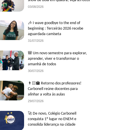
show de bola em quadra; veja as fotos
03/08/2026
🎶 I wave goodbye to the end of
beginning : Terceirão 2026 recebe
aguardada camiseta
31/07/2026
🎒 Um novo semestre para explorar,
aprender, viver e transformar o
amanhã de todos
30/07/2026
👨🏻‍🏫 Retorno dos professores!
Carbonell reúne docentes para
alinhar a volta às aulas
29/07/2026
🚀 De novo, Colégio Carbonell
conquista 1º lugar no ENEM e
consolida liderança na cidade