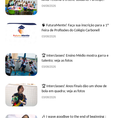
04/08/2026
🧠 FuturaMente! Faça sua inscrição para a 1ª
Feira de Profissões do Colégio Carbonell
03/08/2026
🏆 Interclasses! Ensino Médio mostra garra e
talento; veja as fotos
03/08/2026
🏆 Interclasses! Anos Finais dão um show de
bola em quadra; veja as fotos
03/08/2026
🎶 I wave goodbye to the end of beginning :