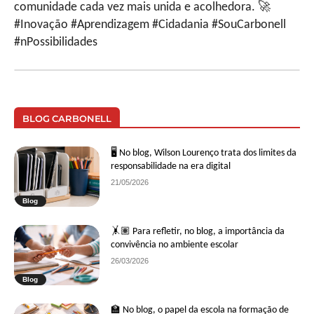
comunidade cada vez mais unida e acolhedora. 🚀
#Inovação #Aprendizagem #Cidadania #SouCarbonell
#nPossibilidades
BLOG CARBONELL
🖥 No blog, Wilson Lourenço trata dos limites da
responsabilidade na era digital
21/05/2026
Blog
🤸🏽 Para refletir, no blog, a importância da
convivência no ambiente escolar
26/03/2026
Blog
🏫 No blog, o papel da escola na formação de