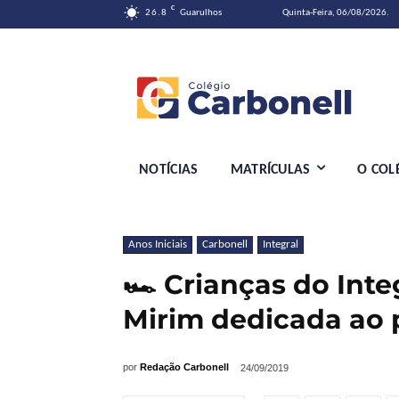
C
26.8
Guarulhos
Quinta-Feira, 06/08/2026.
NOTÍCIAS
MATRÍCULAS
O COL
Anos Iniciais
Carbonell
Integral
🏎️ Crianças do Inte
Mirim dedicada ao 
por
Redação Carbonell
24/09/2019