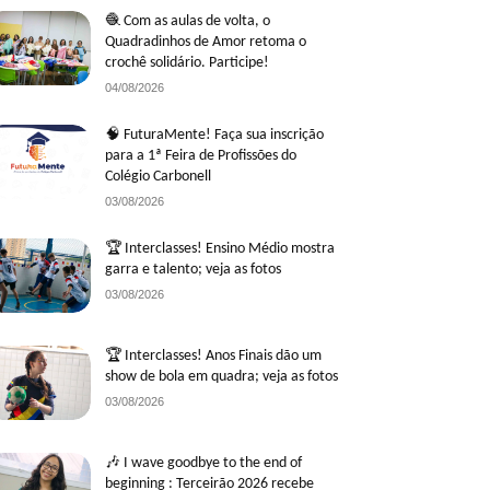
🧶 Com as aulas de volta, o
Quadradinhos de Amor retoma o
crochê solidário. Participe!
04/08/2026
🧠 FuturaMente! Faça sua inscrição
para a 1ª Feira de Profissões do
Colégio Carbonell
03/08/2026
🏆 Interclasses! Ensino Médio mostra
garra e talento; veja as fotos
03/08/2026
🏆 Interclasses! Anos Finais dão um
show de bola em quadra; veja as fotos
03/08/2026
🎶 I wave goodbye to the end of
beginning : Terceirão 2026 recebe