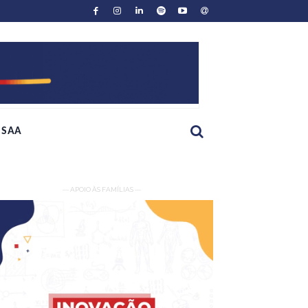
SAA
— APOIO ÀS FAMÍLIAS —