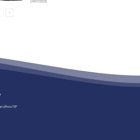
14/07/2026
o
uarulhos/SP