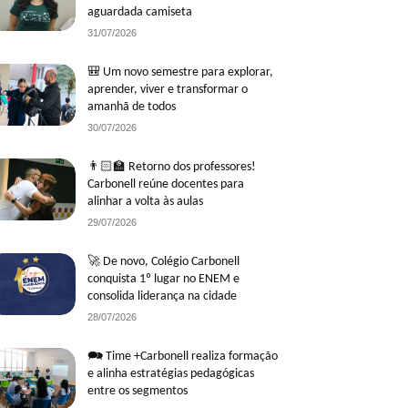
aguardada camiseta
31/07/2026
🎒 Um novo semestre para explorar,
aprender, viver e transformar o
amanhã de todos
30/07/2026
👨🏻‍🏫 Retorno dos professores!
Carbonell reúne docentes para
alinhar a volta às aulas
29/07/2026
🚀 De novo, Colégio Carbonell
conquista 1º lugar no ENEM e
consolida liderança na cidade
28/07/2026
🗪 Time +Carbonell realiza formação
e alinha estratégias pedagógicas
entre os segmentos