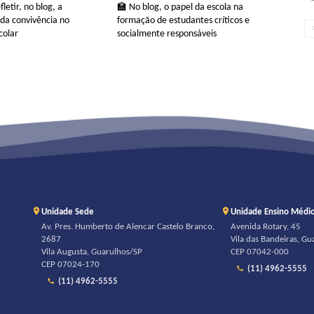
letir, no blog, a
🏫 No blog, o papel da escola na
da convivência no
formação de estudantes críticos e
colar
socialmente responsáveis
Unidade Sede
Unidade Ensino Médi
Av. Pres. Humberto de Alencar Castelo Branco,
Avenida Rotary, 45
2687
Vila das Bandeiras, G
Vila Augusta, Guarulhos/SP
CEP 07042-000
CEP 07024-170
(11) 4962-5555
(11) 4962-5555