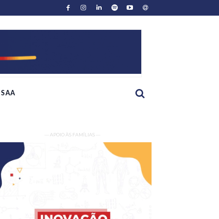
SAA
— APOIO ÀS FAMÍLIAS —