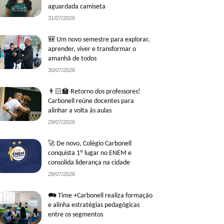
aguardada camiseta
31/07/2026
🎒 Um novo semestre para explorar,
aprender, viver e transformar o
amanhã de todos
30/07/2026
👨🏻‍🏫 Retorno dos professores!
Carbonell reúne docentes para
alinhar a volta às aulas
29/07/2026
🚀 De novo, Colégio Carbonell
conquista 1º lugar no ENEM e
consolida liderança na cidade
28/07/2026
🗪 Time +Carbonell realiza formação
e alinha estratégias pedagógicas
entre os segmentos