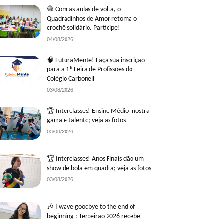
🧶 Com as aulas de volta, o
Quadradinhos de Amor retoma o
crochê solidário. Participe!
04/08/2026
🧠 FuturaMente! Faça sua inscrição
para a 1ª Feira de Profissões do
Colégio Carbonell
03/08/2026
🏆 Interclasses! Ensino Médio mostra
garra e talento; veja as fotos
03/08/2026
🏆 Interclasses! Anos Finais dão um
show de bola em quadra; veja as fotos
03/08/2026
🎶 I wave goodbye to the end of
beginning : Terceirão 2026 recebe