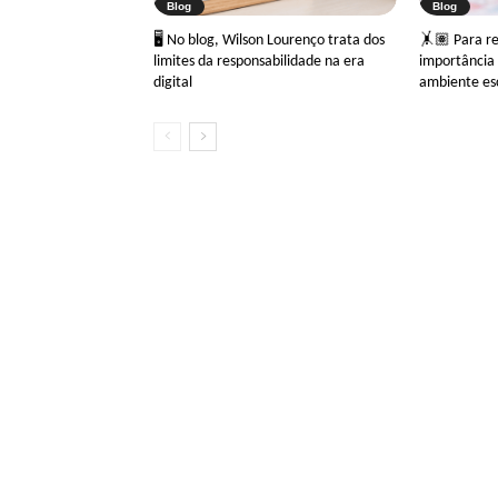
Blog
Blog
🖥 No blog, Wilson Lourenço trata dos
🤸🏽 Para ref
limites da responsabilidade na era
importância 
digital
ambiente es