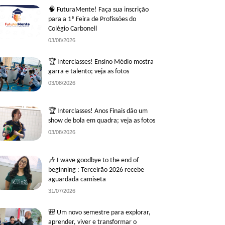
🧠 FuturaMente! Faça sua inscrição
para a 1ª Feira de Profissões do
Colégio Carbonell
03/08/2026
🏆 Interclasses! Ensino Médio mostra
garra e talento; veja as fotos
03/08/2026
🏆 Interclasses! Anos Finais dão um
show de bola em quadra; veja as fotos
03/08/2026
🎶 I wave goodbye to the end of
beginning : Terceirão 2026 recebe
aguardada camiseta
31/07/2026
🎒 Um novo semestre para explorar,
aprender, viver e transformar o