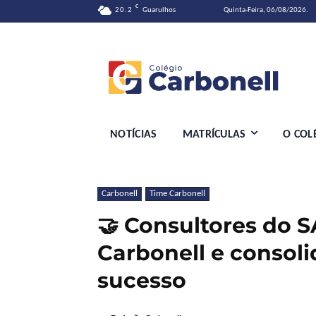
C
20.2
Guarulhos
Quinta-Feira, 06/08/2026.
NOTÍCIAS
MATRÍCULAS
O COL
Carbonell
Time Carbonell
🤝 Consultores do S
Carbonell e consoli
sucesso