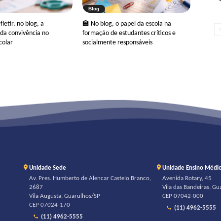
Blog
letir, no blog, a
🏫 No blog, o papel da escola na
da convivência no
formação de estudantes críticos e
colar
socialmente responsáveis
Unidade Sede
Unidade Ensino Médi
Av. Pres. Humberto de Alencar Castelo Branco,
Avenida Rotary, 45
2687
Vila das Bandeiras, G
Vila Augusta, Guarulhos/SP
CEP 07042-000
CEP 07024-170
(11) 4962-5555
(11) 4962-5555