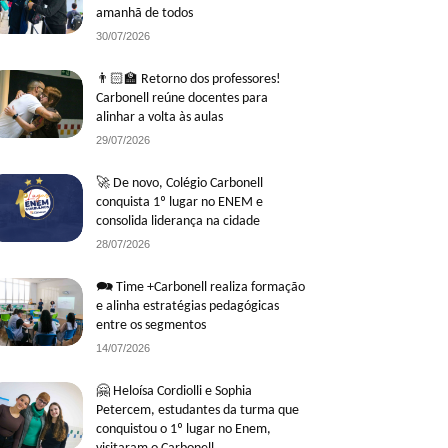
amanhã de todos
30/07/2026
👨🏻‍🏫 Retorno dos professores!
Carbonell reúne docentes para
alinhar a volta às aulas
29/07/2026
🚀 De novo, Colégio Carbonell
conquista 1º lugar no ENEM e
consolida liderança na cidade
28/07/2026
🗪 Time +Carbonell realiza formação
e alinha estratégias pedagógicas
entre os segmentos
14/07/2026
🤗 Heloísa Cordiolli e Sophia
Petercem, estudantes da turma que
conquistou o 1º lugar no Enem,