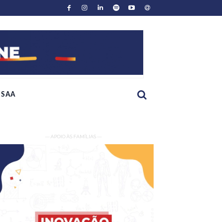
SAA
— APOIO ÀS FAMÍLIAS —