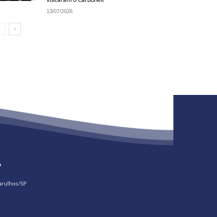
visitaram o Carbonell
13/07/2026
o
uarulhos/SP