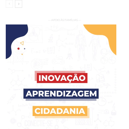
— APOIO ÀS FAMÍLIAS —