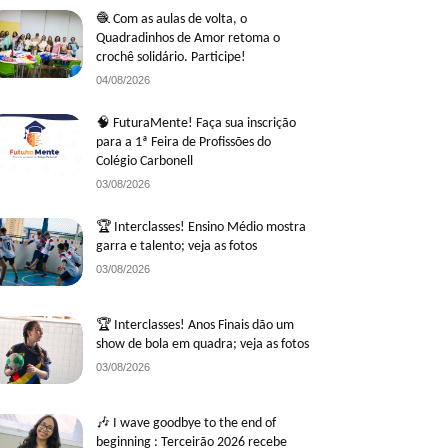
🧶 Com as aulas de volta, o
Quadradinhos de Amor retoma o
crochê solidário. Participe!
04/08/2026
🧠 FuturaMente! Faça sua inscrição
para a 1ª Feira de Profissões do
Colégio Carbonell
03/08/2026
🏆 Interclasses! Ensino Médio mostra
garra e talento; veja as fotos
03/08/2026
🏆 Interclasses! Anos Finais dão um
show de bola em quadra; veja as fotos
03/08/2026
🎶 I wave goodbye to the end of
beginning : Terceirão 2026 recebe