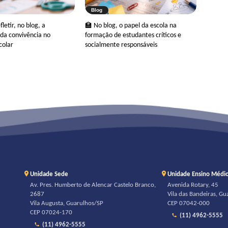
Blog
letir, no blog, a
🏫 No blog, o papel da escola na
da convivência no
formação de estudantes críticos e
colar
socialmente responsáveis
Unidade Sede
Unidade Ensino Médi
Av. Pres. Humberto de Alencar Castelo Branco,
Avenida Rotary, 45
2687
Vila das Bandeiras, G
Vila Augusta, Guarulhos/SP
CEP 07042-000
CEP 07024-170
(11) 4962-5555
(11) 4962-5555