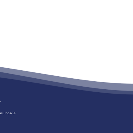
o
uarulhos/SP