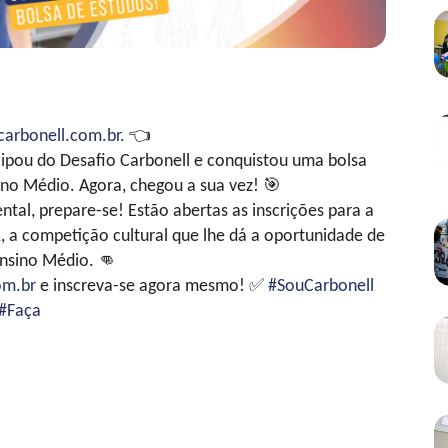

carbonell.com.br.
👈
cipou do Desafio Carbonell e conquistou uma bolsa
sino Médio. Agora, chegou a sua vez!
🎯
tal, prepare-se! Estão abertas as inscrições para a
, a competição cultural que lhe dá a oportunidade de
Ensino Médio.
👊
om.br
e inscreva-se agora mesmo!
✅
#SouCarbonell
#Faça