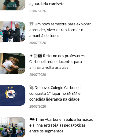
aguardada camiseta
31/07/2026
🎒 Um novo semestre para explorar,
aprender, viver e transformar o
amanhã de todos
30/07/2026
👨🏻‍🏫 Retorno dos professores!
Carbonell reúne docentes para
alinhar a volta às aulas
29/07/2026
🚀 De novo, Colégio Carbonell
conquista 1º lugar no ENEM e
consolida liderança na cidade
28/07/2026
🗪 Time +Carbonell realiza formação
e alinha estratégias pedagógicas
entre os segmentos