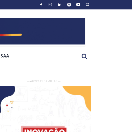
SAA
— APOIO ÀS FAMÍLIAS —