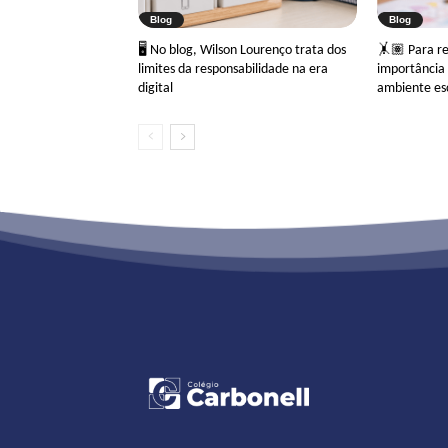
Blog
Blog
🖥 No blog, Wilson Lourenço trata dos
🤸🏽 Para ref
limites da responsabilidade na era
importância 
digital
ambiente es