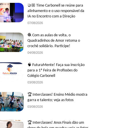
🤝🏼 Time Carbonell se reúne para
alinhamento e o uso responsável da
IA no Encontro com a Direção
07/08/2026
🧶 Com as aulas de volta, o
Quadradinhos de Amor retoma o
crochê solidário. Participe!
04/08/2026
🧠 FuturaMente! Faça sua inscrição
para a 1ª Feira de Profissões do
Colégio Carbonell
03/08/2026
🏆 Interclasses! Ensino Médio mostra
garra e talento; veja as fotos
03/08/2026
🏆 Interclasses! Anos Finais dão um