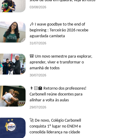
show de bola em quadra; veja as fotos
03/08/2026
🎶 I wave goodbye to the end of
beginning : Terceirão 2026 recebe
aguardada camiseta
31/07/2026
🎒 Um novo semestre para explorar,
aprender, viver e transformar o
amanhã de todos
30/07/2026
👨🏻‍🏫 Retorno dos professores!
Carbonell reúne docentes para
alinhar a volta às aulas
29/07/2026
🚀 De novo, Colégio Carbonell
conquista 1º lugar no ENEM e
consolida liderança na cidade