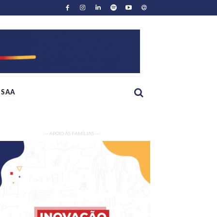
SAA
— APOIO ÀS FAMÍLIAS —