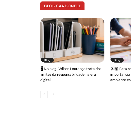
BLOG CARBONELL
Blog
Blog
🖥 No blog, Wilson Lourenço trata dos
🤸🏽 Para ref
limites da responsabilidade na era
importância 
digital
ambiente es