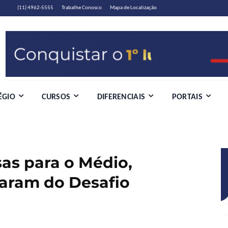
(11) 4962-5555
Trabalhe Conosco
Mapa de Localização
ÉGIO
CURSOS
DIFERENCIAIS
PORTAIS
as para o Médio,
param do Desafio