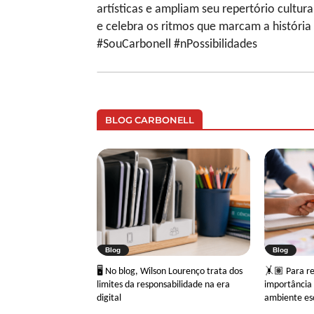
artísticas e ampliam seu repertório cultur
e celebra os ritmos que marcam a história 
#SouCarbonell #nPossibilidades
BLOG CARBONELL
Blog
Blog
🖥 No blog, Wilson Lourenço trata dos
🤸🏽 Para ref
limites da responsabilidade na era
importância 
digital
ambiente es