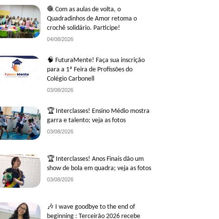
🧶 Com as aulas de volta, o
Quadradinhos de Amor retoma o
crochê solidário. Participe!
04/08/2026
🧠 FuturaMente! Faça sua inscrição
para a 1ª Feira de Profissões do
Colégio Carbonell
03/08/2026
🏆 Interclasses! Ensino Médio mostra
garra e talento; veja as fotos
03/08/2026
🏆 Interclasses! Anos Finais dão um
show de bola em quadra; veja as fotos
03/08/2026
🎶 I wave goodbye to the end of
beginning : Terceirão 2026 recebe