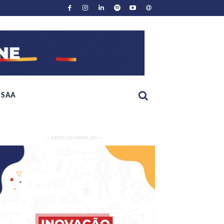
SAA
— APOIO ÀS FAMÍLIAS —