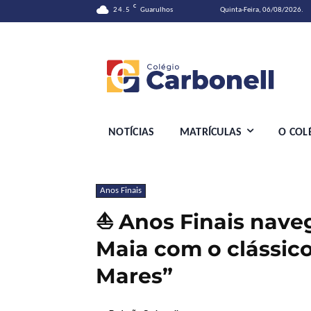
C
24.5
Guarulhos
Quinta-Feira, 06/08/2026.
NOTÍCIAS
MATRÍCULAS
O COL
Anos Finais
⛵ Anos Finais nave
Maia com o clássic
Mares”