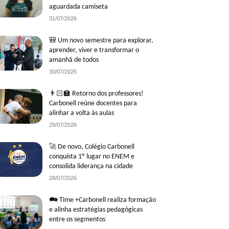
aguardada camiseta
31/07/2026
🎒 Um novo semestre para explorar,
aprender, viver e transformar o
amanhã de todos
30/07/2026
👨🏻‍🏫 Retorno dos professores!
Carbonell reúne docentes para
alinhar a volta às aulas
29/07/2026
🚀 De novo, Colégio Carbonell
conquista 1º lugar no ENEM e
consolida liderança na cidade
28/07/2026
🗪 Time +Carbonell realiza formação
e alinha estratégias pedagógicas
entre os segmentos