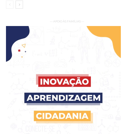
— APOIO ÀS FAMÍLIAS —