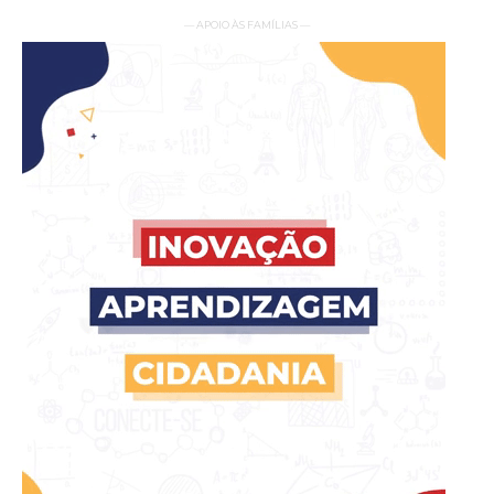
— APOIO ÀS FAMÍLIAS —