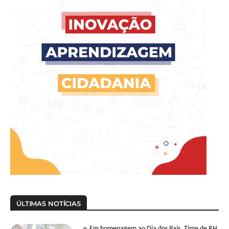
ÚLTIMAS NOTÍCIAS
🧢 Em homenagem ao Dia dos Pais, Time de RH