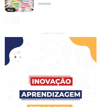
19/03/2026
Blog
— APOIO ÀS FAMÍLIAS —