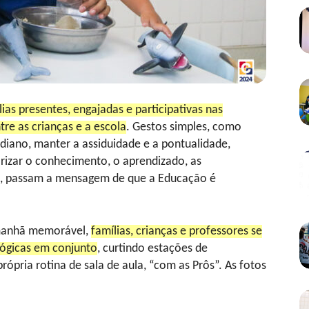
ias presentes, engajadas e participativas nas
tre as crianças e a escola
. Gestos simples, como
tidiano, manter a assiduidade e a pontualidade,
orizar o conhecimento, o aprendizado, as
as, passam a mensagem de que a Educação é
 manhã memorável,
famílias, crianças e professores se
gógicas em conjunto
, curtindo estações de
pria rotina de sala de aula, “com as Prôs”. As fotos