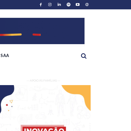
SAA
— APOIO ÀS FAMÍLIAS —