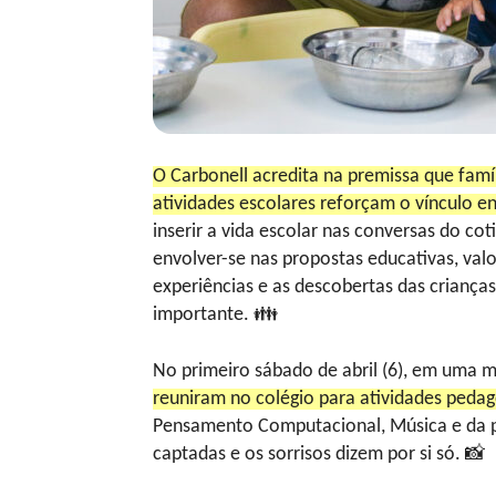
O Carbonell acredita na premissa que famíl
atividades escolares reforçam o vínculo en
inserir a vida escolar nas conversas do co
envolver-se nas propostas educativas, val
experiências e as descobertas das crianç
importante. 👪
No primeiro sábado de abril (6), em uma
reuniram no colégio para atividades peda
Pensamento Computacional, Música e da pró
captadas e os sorrisos dizem por si só. 📸