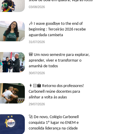
show de bola em quadra; veja as fotos
03/08/2026
🎶 I wave goodbye to the end of
beginning : Terceirão 2026 recebe
aguardada camiseta
31/07/2026
🎒 Um novo semestre para explorar,
aprender, viver e transformar o
amanhã de todos
30/07/2026
👨🏻‍🏫 Retorno dos professores!
Carbonell reúne docentes para
alinhar a volta às aulas
29/07/2026
🚀 De novo, Colégio Carbonell
conquista 1º lugar no ENEM e
consolida liderança na cidade