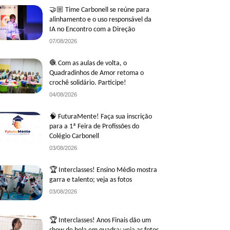
🤝🏼 Time Carbonell se reúne para
alinhamento e o uso responsável da
IA no Encontro com a Direção
07/08/2026
🧶 Com as aulas de volta, o
Quadradinhos de Amor retoma o
crochê solidário. Participe!
04/08/2026
🧠 FuturaMente! Faça sua inscrição
para a 1ª Feira de Profissões do
Colégio Carbonell
03/08/2026
🏆 Interclasses! Ensino Médio mostra
garra e talento; veja as fotos
03/08/2026
🏆 Interclasses! Anos Finais dão um