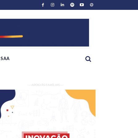
SAA
— APOIO ÀS FAMÍLIAS —