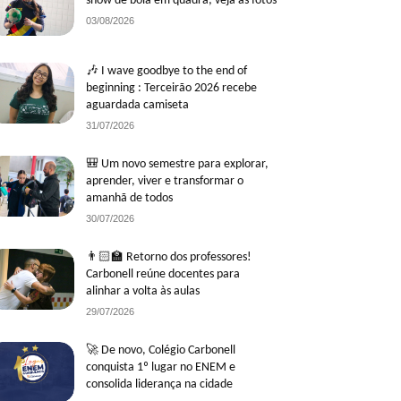
show de bola em quadra; veja as fotos
03/08/2026
🎶 I wave goodbye to the end of
beginning : Terceirão 2026 recebe
aguardada camiseta
31/07/2026
🎒 Um novo semestre para explorar,
aprender, viver e transformar o
amanhã de todos
30/07/2026
👨🏻‍🏫 Retorno dos professores!
Carbonell reúne docentes para
alinhar a volta às aulas
29/07/2026
🚀 De novo, Colégio Carbonell
conquista 1º lugar no ENEM e
consolida liderança na cidade