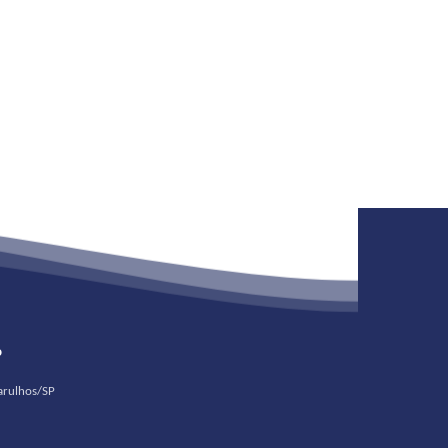
o
uarulhos/SP