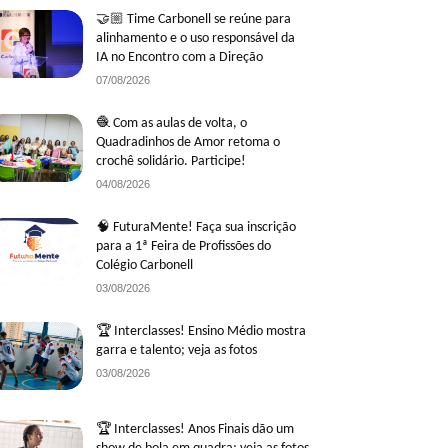
🤝🏼 Time Carbonell se reúne para
alinhamento e o uso responsável da
IA no Encontro com a Direção
07/08/2026
🧶 Com as aulas de volta, o
Quadradinhos de Amor retoma o
crochê solidário. Participe!
04/08/2026
🧠 FuturaMente! Faça sua inscrição
para a 1ª Feira de Profissões do
Colégio Carbonell
03/08/2026
🏆 Interclasses! Ensino Médio mostra
garra e talento; veja as fotos
03/08/2026
🏆 Interclasses! Anos Finais dão um