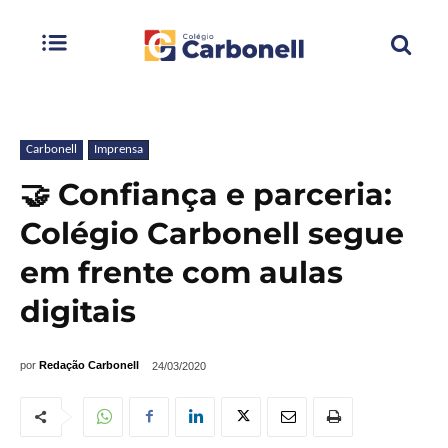
Carbonell
Imprensa
🤝 Confiança e parceria:
Colégio Carbonell segue
em frente com aulas
digitais
por
Redação Carbonell
24/03/2020