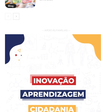
Blog
— APOIO ÀS FAMÍLIAS —