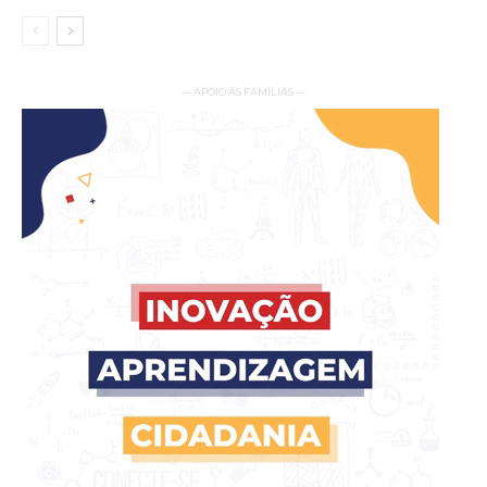
— APOIO ÀS FAMÍLIAS —