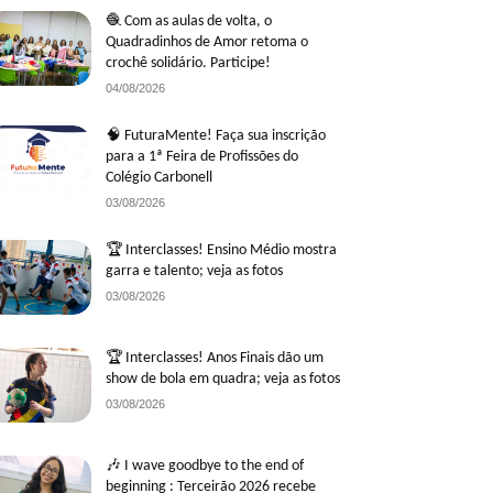
🧶 Com as aulas de volta, o
Quadradinhos de Amor retoma o
crochê solidário. Participe!
04/08/2026
🧠 FuturaMente! Faça sua inscrição
para a 1ª Feira de Profissões do
Colégio Carbonell
03/08/2026
🏆 Interclasses! Ensino Médio mostra
garra e talento; veja as fotos
03/08/2026
🏆 Interclasses! Anos Finais dão um
show de bola em quadra; veja as fotos
03/08/2026
🎶 I wave goodbye to the end of
beginning : Terceirão 2026 recebe