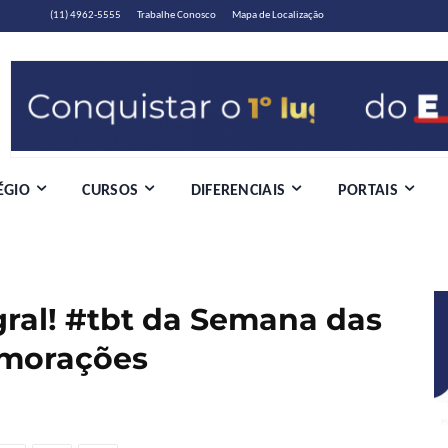
(11) 4962-5555
Trabalhe Conosco
Mapa de Localização
ÉGIO
CURSOS
DIFERENCIAIS
PORTAIS
gral! #tbt da Semana das
emorações