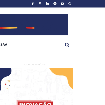
SAA
— APOIO ÀS FAMÍLIAS —