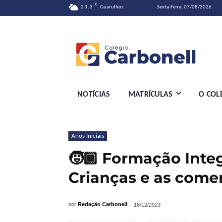
C
23.3
Guarulhos
Sexta-Feira, 07/08/2026.
NOTÍCIAS
MATRÍCULAS
O COL
Anos Iniciais
🧒🏾 Formação Inte
Crianças e as com
por
Redação Carbonell
16/12/2023