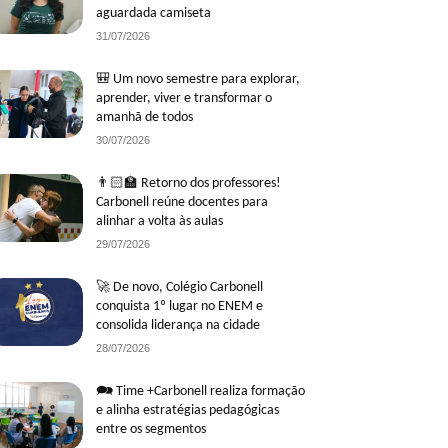
aguardada camiseta
31/07/2026
🎒 Um novo semestre para explorar,
aprender, viver e transformar o
amanhã de todos
30/07/2026
👨🏻‍🏫 Retorno dos professores!
Carbonell reúne docentes para
alinhar a volta às aulas
29/07/2026
🚀 De novo, Colégio Carbonell
conquista 1º lugar no ENEM e
consolida liderança na cidade
28/07/2026
🗪 Time +Carbonell realiza formação
e alinha estratégias pedagógicas
entre os segmentos