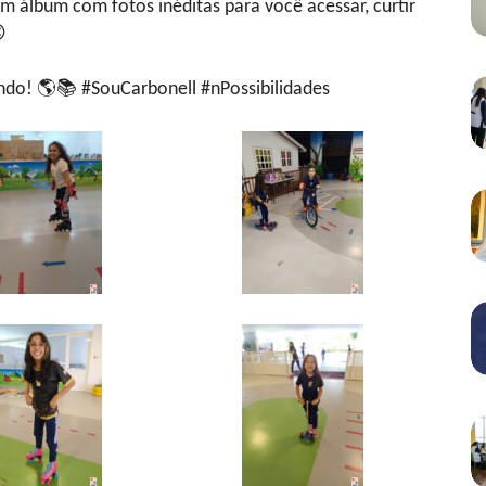
m álbum com fotos inéditas para você acessar, curtir

ndo! 🌎📚 #SouCarbonell #nPossibilidades