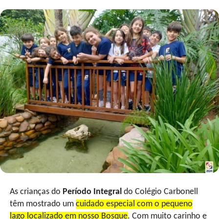
As crianças do
Período Integral
do Colégio Carbonell
têm mostrado um
cuidado especial com o pequeno
lago localizado em nosso Bosque
. Com muito carinho e