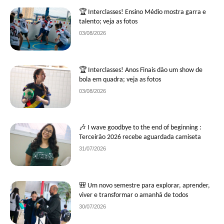
🏆 Interclasses! Ensino Médio mostra garra e
talento; veja as fotos
03/08/2026
🏆 Interclasses! Anos Finais dão um show de
bola em quadra; veja as fotos
03/08/2026
🎶 I wave goodbye to the end of beginning :
Terceirão 2026 recebe aguardada camiseta
31/07/2026
🎒 Um novo semestre para explorar, aprender,
viver e transformar o amanhã de todos
30/07/2026