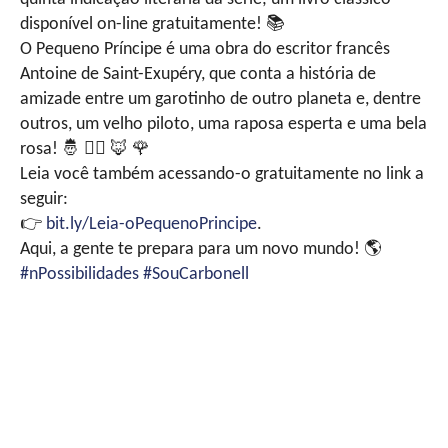
disponível on-line gratuitamente!
📚
O Pequeno Príncipe é uma obra do escritor francês
Antoine de Saint-Exupéry, que conta a história de
amizade entre um garotinho de outro planeta e, dentre
outros, um velho piloto, uma raposa esperta e uma bela
rosa!
🤴
👨‍✈
🦊
🌹
Leia você também acessando-o gratuitamente no link a
seguir:
👉
bit.ly/Leia-oPequenoPrincipe
.
Aqui, a gente te prepara para um novo mundo!
🌎
#nPossibilidades
#SouCarbonell