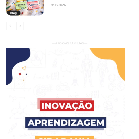
19/03/2026
Blog
— APOIO ÀS FAMÍLIAS —