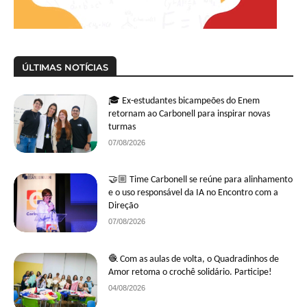
ÚLTIMAS NOTÍCIAS
🎓 Ex-estudantes bicampeões do Enem
retornam ao Carbonell para inspirar novas
turmas
07/08/2026
🤝🏼 Time Carbonell se reúne para alinhamento
e o uso responsável da IA no Encontro com a
Direção
07/08/2026
🧶 Com as aulas de volta, o Quadradinhos de
Amor retoma o crochê solidário. Participe!
04/08/2026