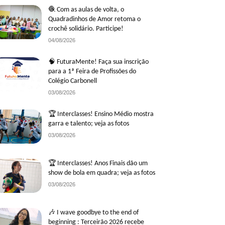
🧶 Com as aulas de volta, o
Quadradinhos de Amor retoma o
crochê solidário. Participe!
04/08/2026
🧠 FuturaMente! Faça sua inscrição
para a 1ª Feira de Profissões do
Colégio Carbonell
03/08/2026
🏆 Interclasses! Ensino Médio mostra
garra e talento; veja as fotos
03/08/2026
🏆 Interclasses! Anos Finais dão um
show de bola em quadra; veja as fotos
03/08/2026
🎶 I wave goodbye to the end of
beginning : Terceirão 2026 recebe