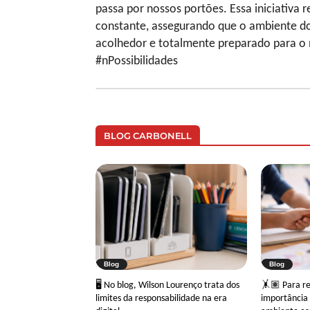
passa por nossos portões. Essa iniciativ
constante, assegurando que o ambiente d
acolhedor e totalmente preparado para o 
#nPossibilidades
BLOG CARBONELL
Blog
Blog
🖥 No blog, Wilson Lourenço trata dos
🤸🏽 Para ref
limites da responsabilidade na era
importância 