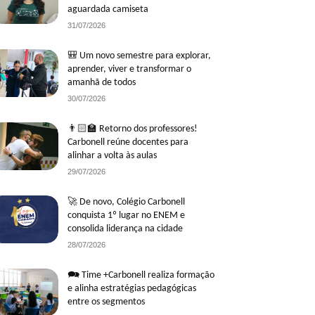
aguardada camiseta
31/07/2026
🎒 Um novo semestre para explorar,
aprender, viver e transformar o
amanhã de todos
30/07/2026
👨🏻‍🏫 Retorno dos professores!
Carbonell reúne docentes para
alinhar a volta às aulas
29/07/2026
🚀 De novo, Colégio Carbonell
conquista 1º lugar no ENEM e
consolida liderança na cidade
28/07/2026
🗪 Time +Carbonell realiza formação
e alinha estratégias pedagógicas
entre os segmentos