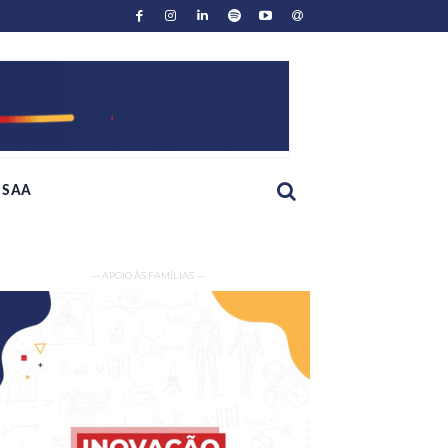
SAA
— APOIO ÀS FAMÍLIAS —