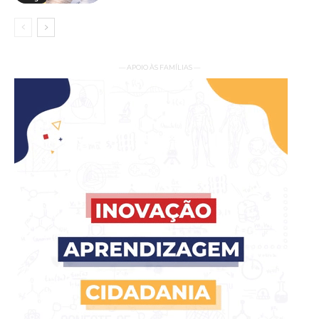
— APOIO ÀS FAMÍLIAS —