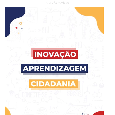
— APOIO ÀS FAMÍLIAS —