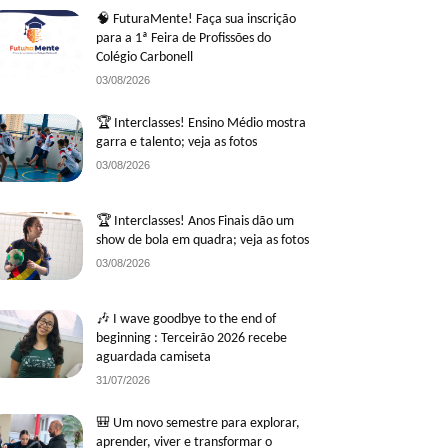
🧠 FuturaMente! Faça sua inscrição
para a 1ª Feira de Profissões do
Colégio Carbonell
03/08/2026
🏆 Interclasses! Ensino Médio mostra
garra e talento; veja as fotos
03/08/2026
🏆 Interclasses! Anos Finais dão um
show de bola em quadra; veja as fotos
03/08/2026
🎶 I wave goodbye to the end of
beginning : Terceirão 2026 recebe
aguardada camiseta
31/07/2026
🎒 Um novo semestre para explorar,
aprender, viver e transformar o