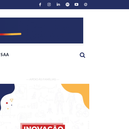
SAA
— APOIO ÀS FAMÍLIAS —