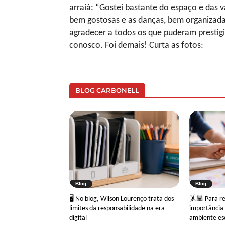
arraiá: “Gostei bastante do espaço e das 
bem gostosas e as danças, bem organizadas
agradecer a todos os que puderam presti
conosco. Foi demais! Curta as fotos:
BLOG CARBONELL
Blog
Blog
🖥 No blog, Wilson Lourenço trata dos
🤸🏽 Para ref
limites da responsabilidade na era
importância 
digital
ambiente es