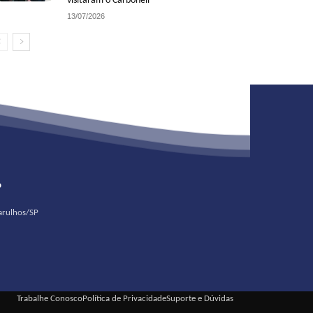
visitaram o Carbonell
13/07/2026
o
uarulhos/SP
Trabalhe Conosco
Política de Privacidade
Suporte e Dúvidas