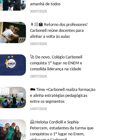
amanhã de todos
30/07/2026
👨🏻‍🏫 Retorno dos professores!
Carbonell reúne docentes para
alinhar a volta às aulas
29/07/2026
🚀 De novo, Colégio Carbonell
conquista 1º lugar no ENEM e
consolida liderança na cidade
28/07/2026
🗪 Time +Carbonell realiza formação
e alinha estratégias pedagógicas
entre os segmentos
14/07/2026
🤗 Heloísa Cordiolli e Sophia
Petercem, estudantes da turma que
conquistou o 1º lugar no Enem,