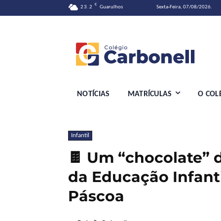
C
23.2
Guarulhos
Sexta-Feira, 07/08/2026.
NOTÍCIAS
MATRÍCULAS
O COL
Infantil
🍫 Um “chocolate” 
da Educação Infant
Páscoa