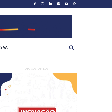
SAA
— APOIO ÀS FAMÍLIAS —