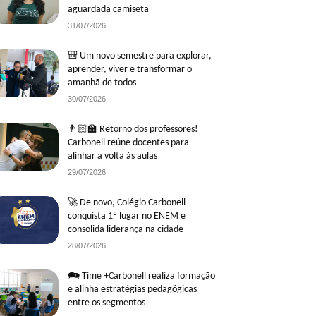
aguardada camiseta
31/07/2026
🎒 Um novo semestre para explorar,
aprender, viver e transformar o
amanhã de todos
30/07/2026
👨🏻‍🏫 Retorno dos professores!
Carbonell reúne docentes para
alinhar a volta às aulas
29/07/2026
🚀 De novo, Colégio Carbonell
conquista 1º lugar no ENEM e
consolida liderança na cidade
28/07/2026
🗪 Time +Carbonell realiza formação
e alinha estratégias pedagógicas
entre os segmentos