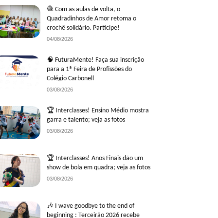
🧶 Com as aulas de volta, o
Quadradinhos de Amor retoma o
crochê solidário. Participe!
04/08/2026
🧠 FuturaMente! Faça sua inscrição
para a 1ª Feira de Profissões do
Colégio Carbonell
03/08/2026
🏆 Interclasses! Ensino Médio mostra
garra e talento; veja as fotos
03/08/2026
🏆 Interclasses! Anos Finais dão um
show de bola em quadra; veja as fotos
03/08/2026
🎶 I wave goodbye to the end of
beginning : Terceirão 2026 recebe