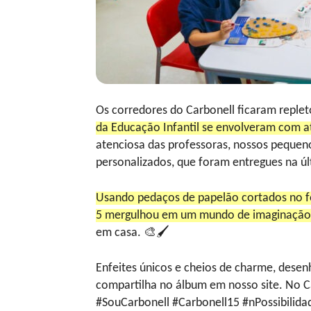
Os corredores do Carbonell ficaram replet
da Educação Infantil se envolveram com at
atenciosa das professoras, nossos pequen
personalizados, que foram entregues na últ
Usando pedaços de papelão cortados no fo
5 mergulhou em um mundo de imaginação 
em casa. 🎨🖌
Enfeites únicos e cheios de charme, desen
compartilha no álbum em nosso site. No C
#SouCarbonell #Carbonell15 #nPossibilida