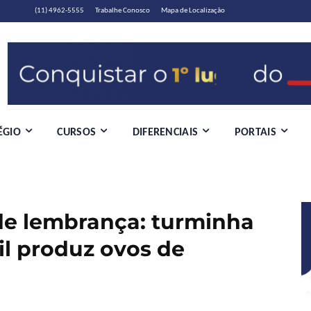
(11) 4962-5555
Trabalhe Conosco
Mapa de Localização
ÉGIO
CURSOS
DIFERENCIAIS
PORTAIS
de lembrança: turminha
il produz ovos de