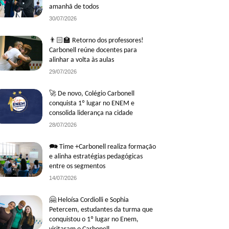
amanhã de todos
30/07/2026
👨🏻‍🏫 Retorno dos professores!
Carbonell reúne docentes para
alinhar a volta às aulas
29/07/2026
🚀 De novo, Colégio Carbonell
conquista 1º lugar no ENEM e
consolida liderança na cidade
28/07/2026
🗪 Time +Carbonell realiza formação
e alinha estratégias pedagógicas
entre os segmentos
14/07/2026
🤗 Heloísa Cordiolli e Sophia
Petercem, estudantes da turma que
conquistou o 1º lugar no Enem,