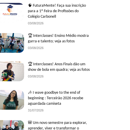
🧠 FuturaMente! Faça sua inscrição
para a 1ª Feira de Profissões do
Colégio Carbonell
03/08/2026
🏆 Interclasses! Ensino Médio mostra
garra e talento; veja as fotos
03/08/2026
🏆 Interclasses! Anos Finais dão um
show de bola em quadra; veja as fotos
03/08/2026
🎶 I wave goodbye to the end of
beginning : Terceirão 2026 recebe
aguardada camiseta
31/07/2026
🎒 Um novo semestre para explorar,
aprender, viver e transformar o