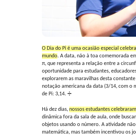
O Dia do Pi é uma ocasião especial celeb
mundo
. A data, não à toa comemorada e
π, que representa a relação entre a circun
oportunidade para estudantes, educadore
explorarem as maravilhas desta constante 
notação americana da data (3/14, com o mê
de Pi: 3,14. ➗
Há dez dias,
nossos estudantes celebraram 
dinâmica fora da sala de aula, onde buscar
objetos usando o número. A atividade nã
matemática, mas também incentivou os jov