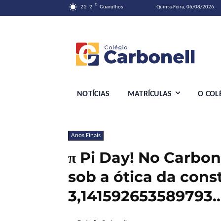
C
22.2
Guarulhos
Quinta-Feira, 06/08/2026.
NOTÍCIAS
MATRÍCULAS
O COL
Anos Finais
π Pi Day! No Carbon
sob a ótica da cons
3,141592653589793