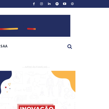
SAA
— APOIO ÀS FAMÍLIAS —