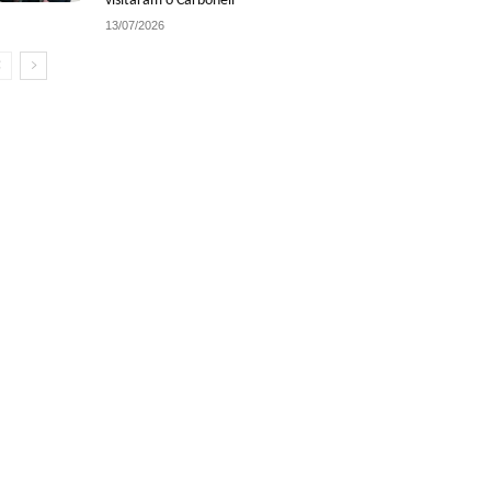
visitaram o Carbonell
13/07/2026