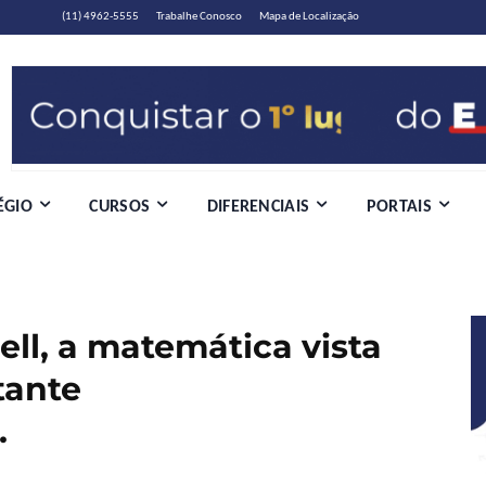
(11) 4962-5555
Trabalhe Conosco
Mapa de Localização
ÉGIO
CURSOS
DIFERENCIAIS
PORTAIS
ell, a matemática vista
tante
…