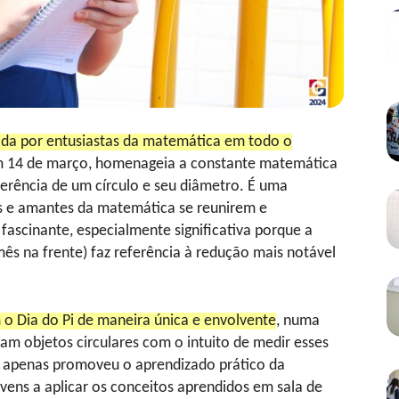
rada por entusiastas da matemática em todo o
m 14 de março, homenageia a constante matemática
ferência de um círculo e seu diâmetro. É uma
s e amantes da matemática se reunirem e
fascinante, especialmente significativa porque a
s na frente) faz referência à redução mais notável
o Dia do Pi de maneira única e envolvente
, numa
am objetos circulares com o intuito de medir esses
o apenas promoveu o aprendizado prático da
ens a aplicar os conceitos aprendidos em sala de