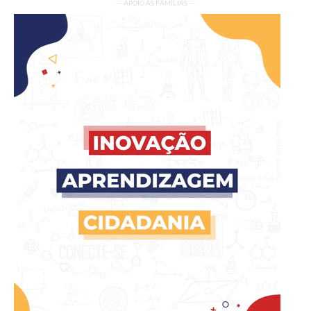
— APOIO ÀS FAMÍLIAS —