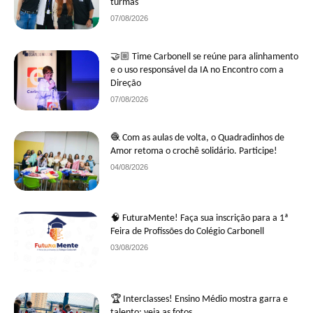
turmas
07/08/2026
🤝🏼 Time Carbonell se reúne para alinhamento
e o uso responsável da IA no Encontro com a
Direção
07/08/2026
🧶 Com as aulas de volta, o Quadradinhos de
Amor retoma o crochê solidário. Participe!
04/08/2026
🧠 FuturaMente! Faça sua inscrição para a 1ª
Feira de Profissões do Colégio Carbonell
03/08/2026
🏆 Interclasses! Ensino Médio mostra garra e
talento; veja as fotos