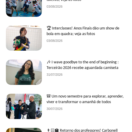
03/08/2026
🏆 Interclasses! Anos Finais dão um show de
bola em quadra; veja as fotos
03/08/2026
🎶 I wave goodbye to the end of beginning :
Terceirão 2026 recebe aguardada camiseta
31/07/2026
🎒 Um novo semestre para explorar, aprender,
viver e transformar o amanhã de todos
30/07/2026
👨🏻‍🏫 Retorno dos professores! Carbonell