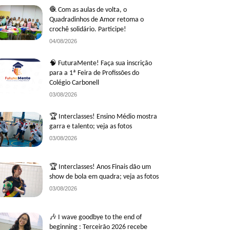
🧶 Com as aulas de volta, o
Quadradinhos de Amor retoma o
crochê solidário. Participe!
04/08/2026
🧠 FuturaMente! Faça sua inscrição
para a 1ª Feira de Profissões do
Colégio Carbonell
03/08/2026
🏆 Interclasses! Ensino Médio mostra
garra e talento; veja as fotos
03/08/2026
🏆 Interclasses! Anos Finais dão um
show de bola em quadra; veja as fotos
03/08/2026
🎶 I wave goodbye to the end of
beginning : Terceirão 2026 recebe