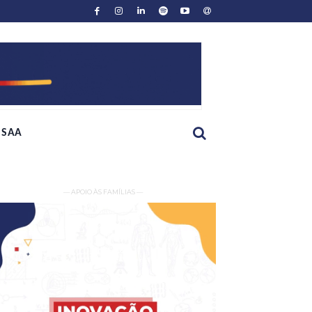
SAA
— APOIO ÀS FAMÍLIAS —