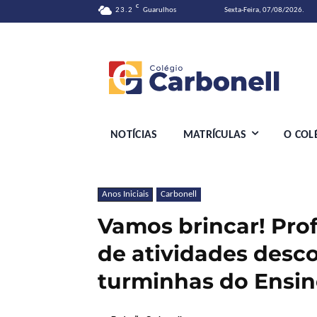
C
23.2
Guarulhos
Sexta-Feira, 07/08/2026.
NOTÍCIAS
MATRÍCULAS
O COL
Anos Iniciais
Carbonell
Vamos brincar! Pro
de atividades desco
turminhas do Ensi