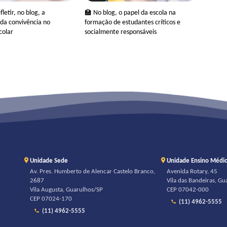
letir, no blog, a
🏫 No blog, o papel da escola na
da convivência no
formação de estudantes críticos e
colar
socialmente responsáveis
Unidade Sede
Unidade Ensino Médi
Av. Pres. Humberto de Alencar Castelo Branco,
Avenida Rotary, 45
2687
Vila das Bandeiras, G
Vila Augusta, Guarulhos/SP
CEP 07042-000
CEP 07024-170
(11) 4962-5555
(11) 4962-5555