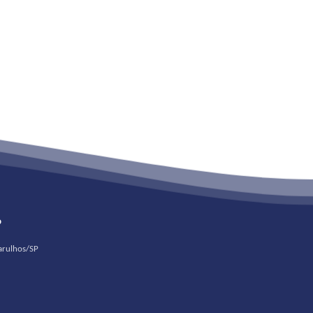
o
uarulhos/SP