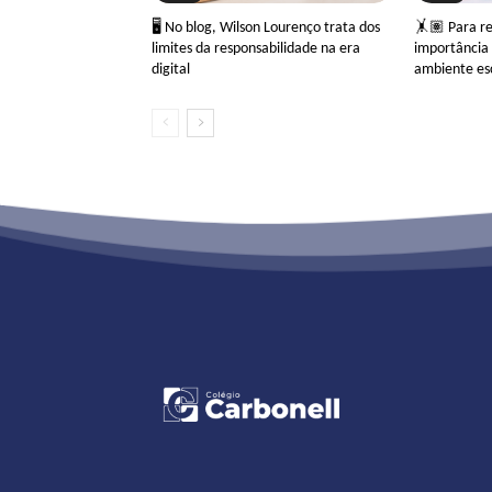
🖥 No blog, Wilson Lourenço trata dos
🤸🏽 Para ref
limites da responsabilidade na era
importância 
digital
ambiente es