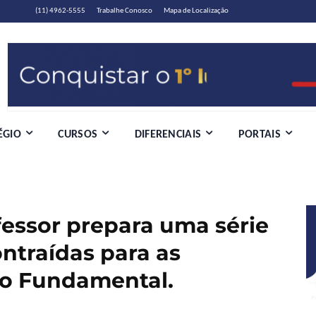
(11) 4962-5555
Trabalhe Conosco
Mapa de Localização
ÉGIO
CURSOS
DIFERENCIAIS
PORTAIS
fessor prepara uma série
ntraídas para as
no Fundamental.