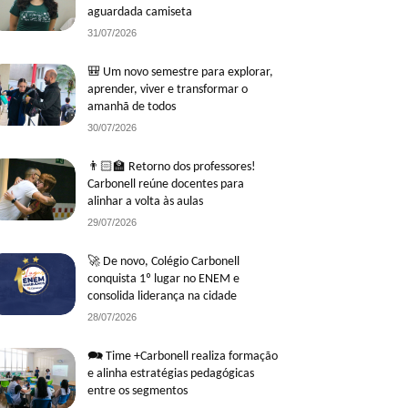
aguardada camiseta
31/07/2026
🎒 Um novo semestre para explorar,
aprender, viver e transformar o
amanhã de todos
30/07/2026
👨🏻‍🏫 Retorno dos professores!
Carbonell reúne docentes para
alinhar a volta às aulas
29/07/2026
🚀 De novo, Colégio Carbonell
conquista 1º lugar no ENEM e
consolida liderança na cidade
28/07/2026
🗪 Time +Carbonell realiza formação
e alinha estratégias pedagógicas
entre os segmentos